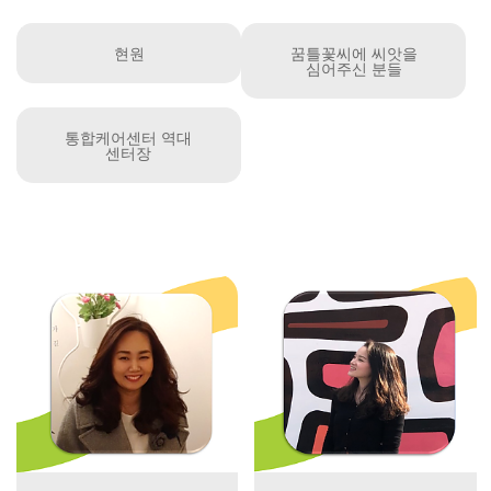
현원
꿈틀꽃씨에 씨앗을
심어주신 분들
통합케어센터 역대
센터장