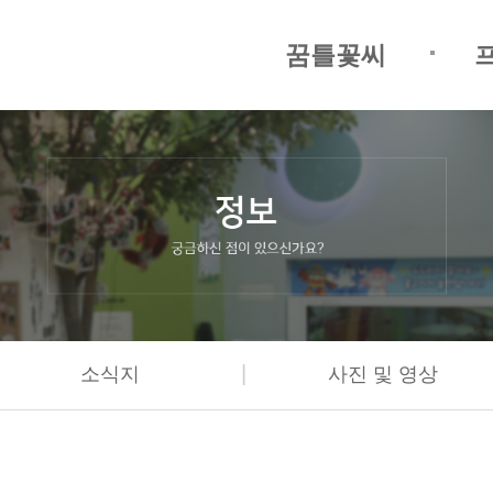
꿈틀꽃씨
|
소식지
사진 및 영상