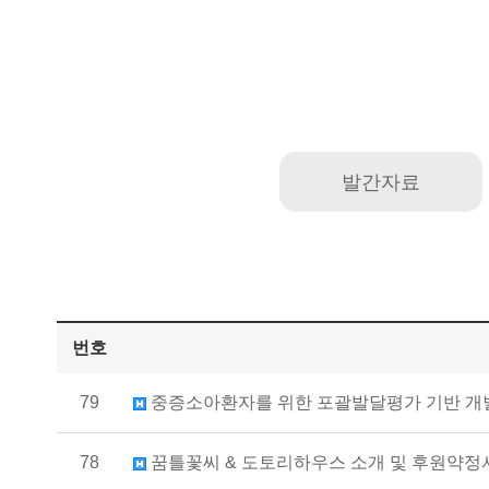
발간자료
번호
79
중증소아환자를 위한 포괄발달평가 기반 개
78
꿈틀꽃씨 & 도토리하우스 소개 및 후원약정