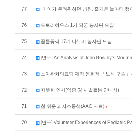
77
"아이가 두려워하던 병원, 즐거운 놀이터 됐어요" 
76
도토리하우스 1기 짝꿍 봉사단 모집
75
꿈틀꽃씨 17기 나누미 봉사단 모집
74
[연구] An Analysis of John Bowlby’s Mourni
73
소아완화의료팀 제작 동화책 「보석 구슬」
72
따뜻한 인사(임종 및 사별돌봄 안내서)
71
참 쉬운 의사소통책(AAC 자료)
2
70
[연구] Volunteer Experiences of Pediatric P