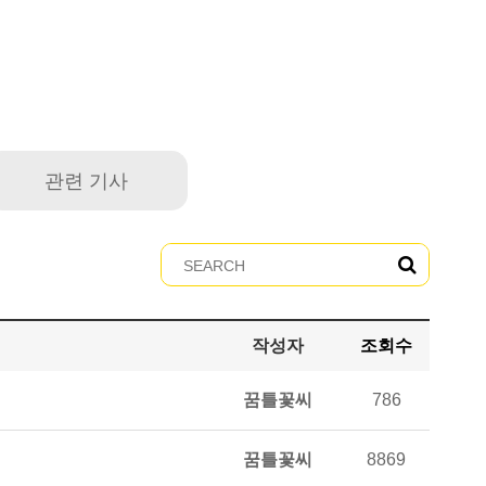
관련 기사
작성자
조회수
꿈틀꽃씨
786
꿈틀꽃씨
8869