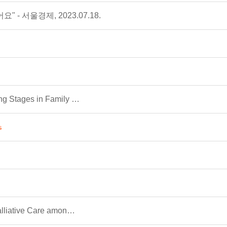
- 서울경제, 2023.07.18.
ng Stages in Family …
6
alliative Care amon…