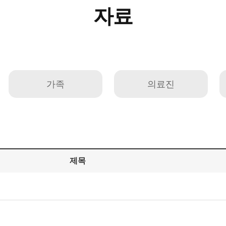
자료
가족
의료진
제목