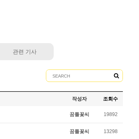
관련 기사
작성자
조회수
꿈틀꽃씨
19892
꿈틀꽃씨
13298