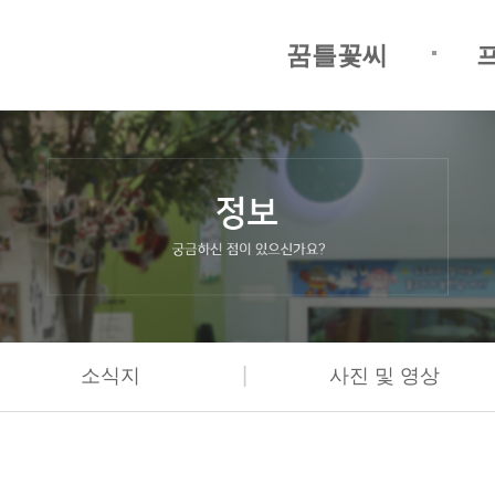
꿈틀꽃씨
|
소식지
사진 및 영상