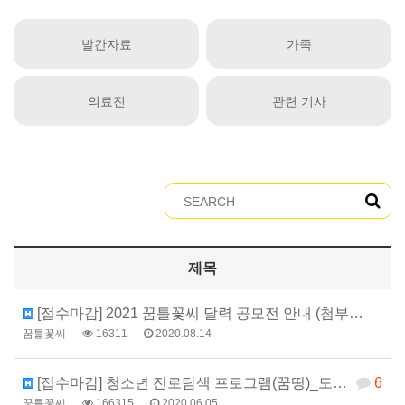
발간자료
가족
의료진
관련 기사
제목
[접수마감] 2021 꿈틀꽃씨 달력 공모전 안내 (첨부…
꿈틀꽃씨
16311
2020.08.14
[접수마감] 청소년 진로탐색 프로그램(꿈띵)_도서 신청…
6
꿈틀꽃씨
166315
2020.06.05