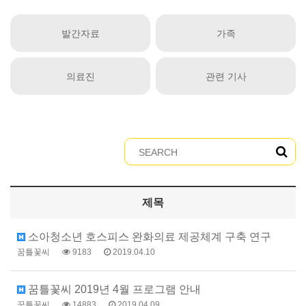
발간자료
가족
의료진
관련 기사
제목
소아청소년 호스피스 완화의료 제공체계 구축 연구
꿈틀꽃씨
9183
2019.04.10
꿈틀꽃씨 2019년 4월 프로그램 안내
꿈틀꽃씨
14883
2019.04.09