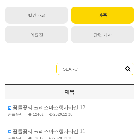
발간자료
가족
의료진
관련 기사
제목
꿈틀꽃씨 크리스마스행사사진 12
꿈틀꽃씨
12462
2020.12.28
꿈틀꽃씨 크리스마스행사사진 11
꿈틀꽃씨
12617
2020.12.28