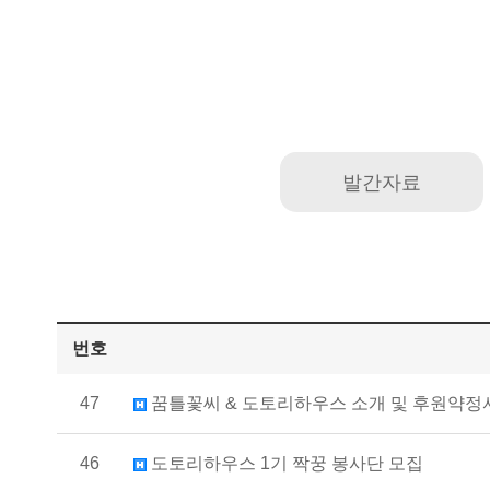
발간자료
번호
47
꿈틀꽃씨 & 도토리하우스 소개 및 후원약정
46
도토리하우스 1기 짝꿍 봉사단 모집