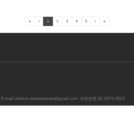
1
2
3
4
5
E-mail
children.dreamseeds@gmail.com
대표번호
02-2072-3523
D.