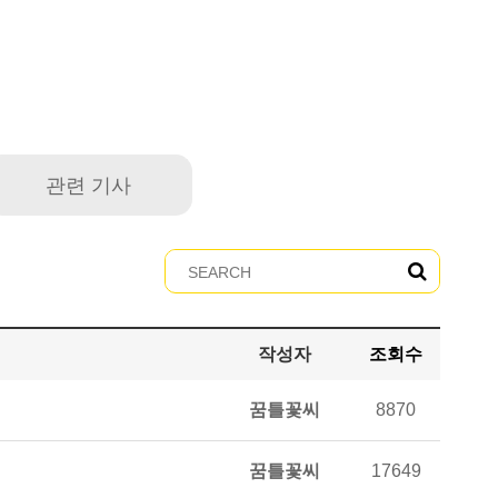
관련 기사
작성자
조회수
꿈틀꽃씨
8870
꿈틀꽃씨
17649