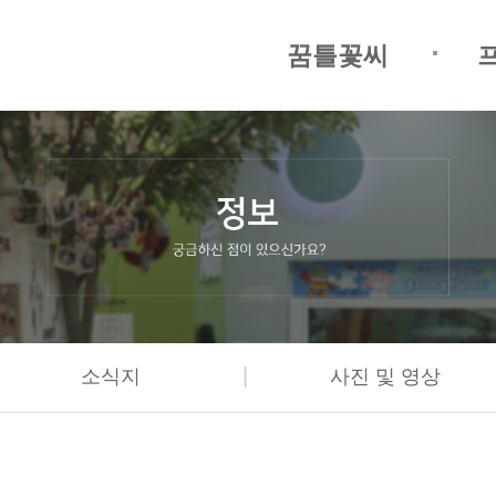
꿈틀꽃씨
|
소식지
사진 및 영상