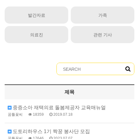
발간자료
가족
의료진
관련 기사
제목
중증소아 재택의료 돌봄제공자 교육매뉴얼
꿈틀꽃씨
18359
2019.07.18
도토리하우스 1기 짝꿍 봉사단 모집
꿈틀꽃씨
17646
2023.07.07