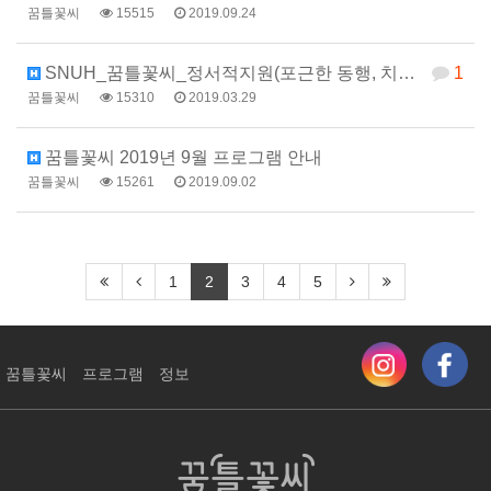
꿈틀꽃씨
15515
2019.09.24
SNUH_꿈틀꽃씨_정서적지원(포근한 동행, 치료 과정에…
1
꿈틀꽃씨
15310
2019.03.29
꿈틀꽃씨 2019년 9월 프로그램 안내
꿈틀꽃씨
15261
2019.09.02
1
2
3
4
5
꿈틀꽃씨
프로그램
정보