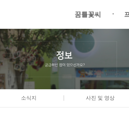
꿈틀꽃씨
|
소식지
사진 및 영상