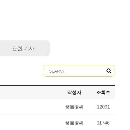
관련 기사
작성자
조회수
꿈틀꽃씨
12091
꿈틀꽃씨
11746