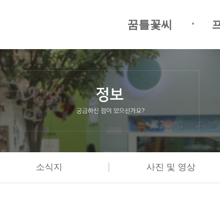
꿈틀꽃씨
|
소식지
사진 및 영상