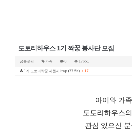
도토리하우스 1기 짝꿍 봉사단 모집
꿈틀꽃씨
가족
0
17651
1기 도토리짝꿍 지원서.hwp (77.5K)
+ 17
아이와 가족 
도토리하우스의 
관심 있으신 분