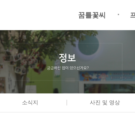
꿈틀꽃씨
|
소식지
사진 및 영상