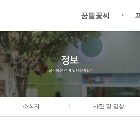
꿈틀꽃씨
|
소식지
사진 및 영상