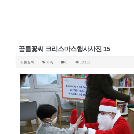
꿈틀꽃씨 크리스마스행사사진 15
꿈틀꽃씨
가족
0
12312