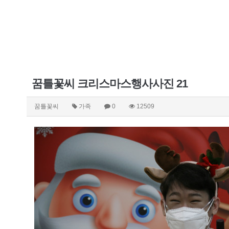
꿈틀꽃씨 크리스마스행사사진 21
꿈틀꽃씨
가족
0
12509