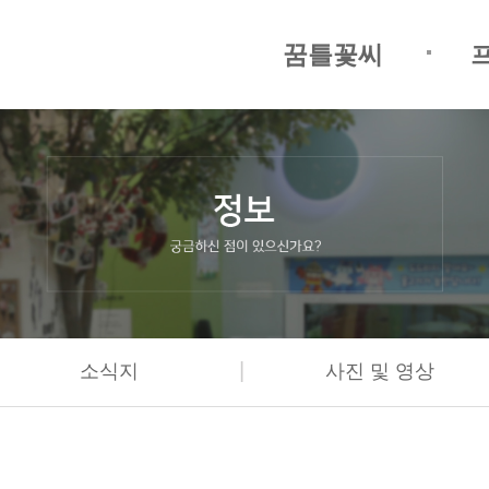
꿈틀꽃씨
|
소식지
사진 및 영상