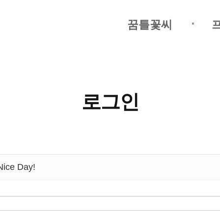
꿈틀꽃씨
로그인
ice Day!